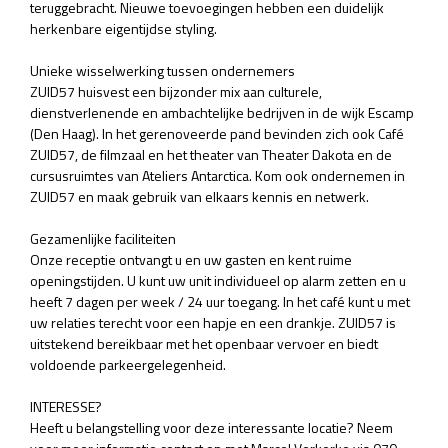
teruggebracht. Nieuwe toevoegingen hebben een duidelijk
herkenbare eigentijdse styling.
Unieke wisselwerking tussen ondernemers
ZUID57 huisvest een bijzonder mix aan culturele,
dienstverlenende en ambachtelijke bedrijven in de wijk Escamp
(Den Haag). In het gerenoveerde pand bevinden zich ook Café
ZUID57, de filmzaal en het theater van Theater Dakota en de
cursusruimtes van Ateliers Antarctica. Kom ook ondernemen in
ZUID57 en maak gebruik van elkaars kennis en netwerk.
Gezamenlijke faciliteiten
Onze receptie ontvangt u en uw gasten en kent ruime
openingstijden. U kunt uw unit individueel op alarm zetten en u
heeft 7 dagen per week / 24 uur toegang. In het café kunt u met
uw relaties terecht voor een hapje en een drankje. ZUID57 is
uitstekend bereikbaar met het openbaar vervoer en biedt
voldoende parkeergelegenheid.
INTERESSE?
Heeft u belangstelling voor deze interessante locatie? Neem