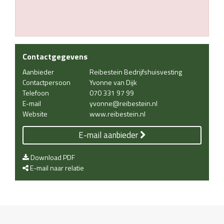
Contactgegevens
Aanbieder
Reibestein Bedrijfshuisvesting
Contactpersoon
Yvonne van Dijk
Telefoon
070 331 97 99
E-mail
yvonne@reibestein.nl
Website
www.reibestein.nl
E-mail aanbieder
Download PDF
E-mail naar relatie