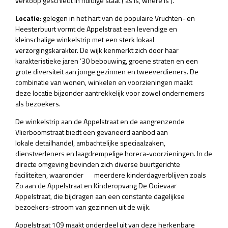
verkoop geschiedt in huidige staat (‘as is, where is’).
Locatie
: gelegen in het hart van de populaire Vruchten- en
Heesterbuurt vormt de Appelstraat een levendige en
kleinschalige winkelstrip met een sterk lokaal
verzorgingskarakter. De wijk kenmerkt zich door haar
karakteristieke jaren ’30 bebouwing, groene straten en een
grote diversiteit aan jonge gezinnen en tweeverdieners. De
combinatie van wonen, winkelen en voorzieningen maakt
deze locatie bijzonder aantrekkelijk voor zowel ondernemers
als bezoekers.
De winkelstrip aan de Appelstraat en de aangrenzende
Vlierboomstraat biedt een gevarieerd aanbod aan
lokale detailhandel, ambachtelijke speciaalzaken,
dienstverleners en laagdrempelige horeca-voorzieningen. In de
directe omgeving bevinden zich diverse buurtgerichte
faciliteiten, waaronder meerdere kinderdagverblijven zoals
Zo aan de Appelstraat
en
Kinderopvang De Ooievaar
Appelstraat
, die bijdragen aan een constante dagelijkse
bezoekers-stroom van gezinnen uit de wijk.
Appelstraat 109 maakt onderdeel uit van deze herkenbare