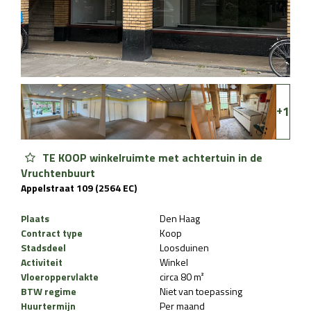
+
1
TE KOOP winkelruimte met achtertuin in de
Vruchtenbuurt
Appelstraat 109 (2564 EC)
Plaats
Den Haag
Contract type
Koop
Stadsdeel
Loosduinen
Activiteit
Winkel
Vloeroppervlakte
circa 80 m²
BTW regime
Niet van toepassing
Huurtermijn
Per maand